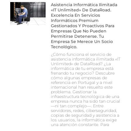
Asistencia Informática Ilimitada
«IT Unlimited» De DataRoad.
Excelencia En Servicios
Informáticos Premium
Gestionados Y Proactivos Para
Empresas Que No Pueden
Permitirse Detenerse. Tu
Empresa Se Merece Un Socio
Tecnológico.
¿Cómo funciona el servicio de
asistencia informática ilimitada «IT
Unlimited» de DataRoad? ¿La
informática de tu empresa está
frenando tu negocio? Descubre
cómo algunas empresas de
referencia en Portugal y a nivel
internacional han resuelto este
problema. Gestionar la
infraestructura tecnológica de una
empresa nunca ha sido tan crucial
—ni tan complejo—. Entre
servidores, redes, ciberseguridad,
copias de seguridad y asistencia a
los usuarios, la informática exige
una atención constante. Para