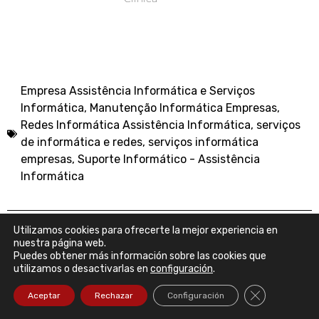
Empresa Assistência Informática e Serviços
Informática
,
Manutenção Informática Empresas
,
Redes Informática Assistência Informática
,
serviços
de informática e redes
,
serviços informática
empresas
,
Suporte Informático - Assistência
Informática
Utilizamos cookies para ofrecerte la mejor experiencia en
nuestra página web.
Puedes obtener más información sobre las cookies que
utilizamos o desactivarlas en
configuración
.
PONTE EN CONTACTO CON NOSOTROS YA
Cerrar el ban
Aceptar
Rechazar
Configuración
Formulario De Contacto