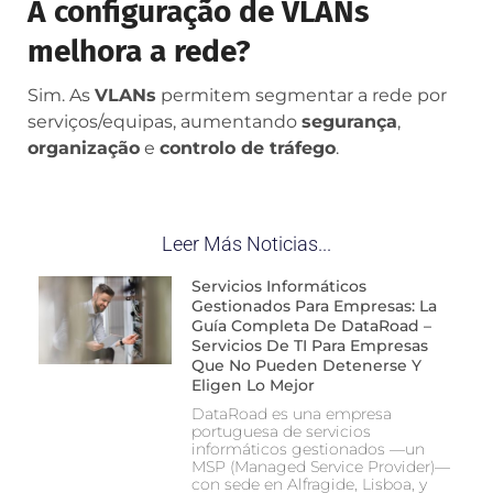
A configuração de VLANs
melhora a rede?
Sim. As
VLANs
permitem segmentar a rede por
serviços/equipas, aumentando
segurança
,
organização
e
controlo de tráfego
.
Leer Más Noticias...
Servicios Informáticos
Gestionados Para Empresas: La
Guía Completa De DataRoad –
Servicios De TI Para Empresas
Que No Pueden Detenerse Y
Eligen Lo Mejor
DataRoad es una empresa
portuguesa de servicios
informáticos gestionados —un
MSP (Managed Service Provider)—
con sede en Alfragide, Lisboa, y