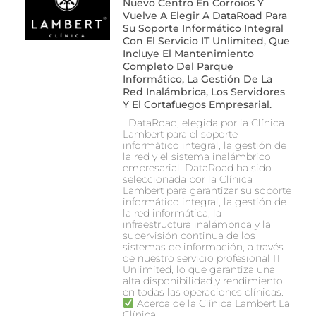
Nuevo Centro En Corroios Y
Vuelve A Elegir A DataRoad Para
Su Soporte Informático Integral
Con El Servicio IT Unlimited, Que
Incluye El Mantenimiento
Completo Del Parque
Informático, La Gestión De La
Red Inalámbrica, Los Servidores
Y El Cortafuegos Empresarial.
DataRoad, elegida por la Clínica
Lambert para el soporte
informático integral, la gestión de
la red y el sistema inalámbrico
empresarial. DataRoad ha sido
seleccionada por la Clínica
Lambert para garantizar su soporte
informático integral, la gestión de
la red informática, la
infraestructura inalámbrica y la
supervisión continua de los
sistemas de información, a través
de nuestro servicio profesional IT
Unlimited, lo que garantiza una
alta disponibilidad y rendimiento
en todas las operaciones clínicas.
Acerca de la Clínica Lambert La
Clínica