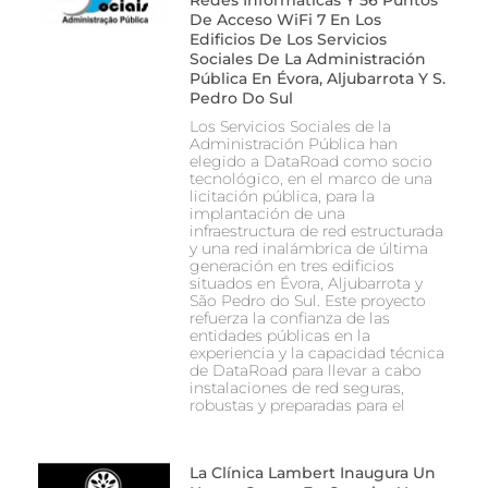
De Acceso WiFi 7 En Los
Edificios De Los Servicios
Sociales De La Administración
Pública En Évora, Aljubarrota Y S.
Pedro Do Sul
Los Servicios Sociales de la
Administración Pública han
elegido a DataRoad como socio
tecnológico, en el marco de una
licitación pública, para la
implantación de una
infraestructura de red estructurada
y una red inalámbrica de última
generación en tres edificios
situados en Évora, Aljubarrota y
São Pedro do Sul. Este proyecto
refuerza la confianza de las
entidades públicas en la
experiencia y la capacidad técnica
de DataRoad para llevar a cabo
instalaciones de red seguras,
robustas y preparadas para el
La Clínica Lambert Inaugura Un