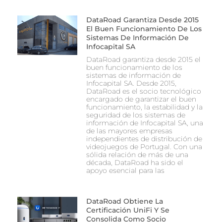
DataRoad Garantiza Desde 2015
El Buen Funcionamiento De Los
Sistemas De Información De
Infocapital SA
DataRoad garantiza desde 2015 el
buen funcionamiento de los
sistemas de información de
Infocapital SA. Desde 2015,
DataRoad es el socio tecnológico
encargado de garantizar el buen
funcionamiento, la estabilidad y la
seguridad de los sistemas de
información de Infocapital SA, una
de las mayores empresas
independientes de distribución de
videojuegos de Portugal. Con una
sólida relación de más de una
década, DataRoad ha sido el
apoyo esencial para las
DataRoad Obtiene La
Certificación UniFi Y Se
Consolida Como Socio