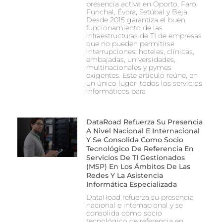
presencia activa en Oporto, Faro,
Funchal, Évora, Setúbal y Beja.
Desde 2015 garantiza el buen
funcionamiento de las
infraestructuras de TI de empresas
que no pueden permitirse
interrupciones: hoteles, clínicas,
embajadas, universidades,
multinacionales y pymes
exigentes. Este artículo reúne, en
un único lugar, todos los servicios
informáticos para
DataRoad Refuerza Su Presencia
A Nivel Nacional E Internacional
Y Se Consolida Como Socio
Tecnológico De Referencia En
Servicios De TI Gestionados
(MSP) En Los Ámbitos De Las
Redes Y La Asistencia
Informática Especializada
DataRoad refuerza su presencia
nacional e internacional y se
consolida como socio
tecnológico de referencia en