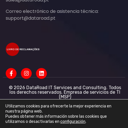
Correo electrónico de asistencia técnica:
support@dataroad.pt
© 2026 DataRoad IT Services and Consulting. Todos
los derechos reservados. Empresa de servicios de TI
(MSP)
Servicios informáticos - Asistencia informática -
Redes informáticas para empresas - Soporte
Utilizamos cookies para ofrecerte la mejor experiencia en
informático empresarial
nuestra página web.
Puedes obtener más información sobre las cookies que
DataRoad IT Services and Consulting LDA NIF:
utilizamos o desactivarlas en
configuración
.
513368078 - CAE: 62201-R4 - Capital social: 50 001,00