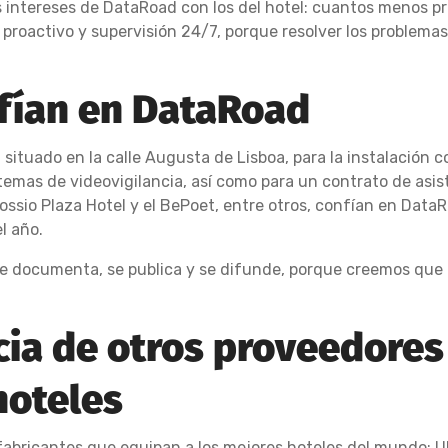
os intereses de DataRoad con los del hotel: cuantos menos p
proactivo y supervisión 24/7, porque resolver los problem
nfían en DataRoad
 situado en la calle Augusta de Lisboa, para la instalación c
istemas de videovigilancia, así como para un contrato de asi
Rossio Plaza Hotel y el BePoet, entre otros, confían en Dat
l año.
e documenta, se publica y se difunde, porque creemos que l
cia de otros proveedores
hoteles
fabricantes que equipan a los mejores hoteles del mundo: Ubi