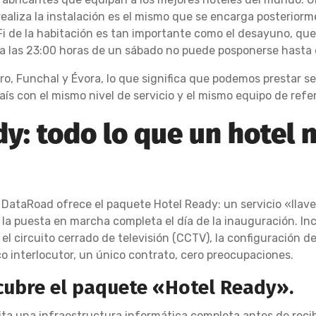
aliza la instalación es el mismo que se encarga posteriorm
i de la habitación es tan importante como el desayuno, que
d a las 23:00 horas de un sábado no puede posponerse hasta e
o, Funchal y Évora, lo que significa que podemos prestar se
ís con el mismo nivel de servicio y el mismo equipo de refe
y: todo lo que un hotel n
DataRoad ofrece el paquete Hotel Ready: un servicio «llave
la puesta en marcha completa el día de la inauguración. Inclu
 el circuito cerrado de televisión (CCTV), la configuración de
o interlocutor, un único contrato, cero preocupaciones.
scubre el paquete «Hotel Ready».
a una infraestructura informática completa antes de recibi