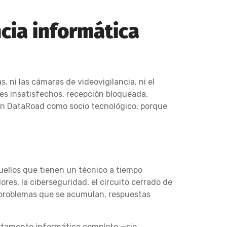
ncia informática
s, ni las cámaras de videovigilancia, ni el
des insatisfechos, recepción bloqueada,
 en DataRoad como socio tecnológico, porque
uellos que tienen un técnico a tiempo
res, la ciberseguridad, el circuito cerrado de
e: problemas que se acumulan, respuestas
partamento informático completo —sin