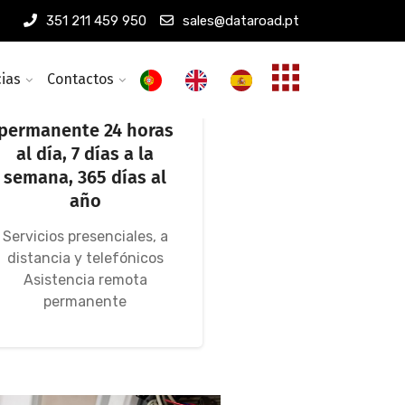
351 211 459 950
sales@dataroad.pt
cias
Contactos
Asistencia
informática
permanente 24 horas
al día, 7 días a la
semana, 365 días al
año
Servicios presenciales, a
distancia y telefónicos
Asistencia remota
permanente