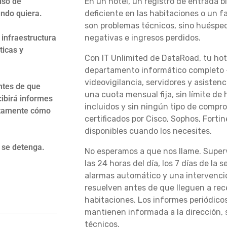
iso de
En un hotel, un registro de entrada 
ando quiera.
deficiente en las habitaciones o un fa
son problemas técnicos, sino huésped
 infraestructura
negativas e ingresos perdidos.
ticas y
Con IT Unlimited de DataRoad, tu hot
departamento informático completo —
videovigilancia, servidores y asisten
ntes de que
una cuota mensual fija, sin límite de
cibirá informes
incluidos y sin ningún tipo de compr
actamente cómo
certificados por Cisco, Sophos, Fortine
disponibles cuando los necesites.
 se detenga.
No esperamos a que nos llame. Super
las 24 horas del día, los 7 días de la
alarmas automático y una intervenció
resuelven antes de que lleguen a rece
habitaciones. Los informes periódicos
mantienen informada a la dirección,
técnicos.