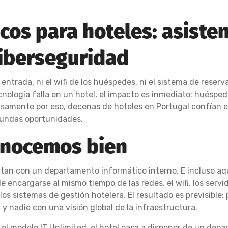
cos para hoteles: asiste
ciberseguridad
entrada, ni el wifi de los huéspedes, ni el sistema de reserva
nología falla en un hotel, el impacto es inmediato: huéspe
cisamente por eso, decenas de hoteles en Portugal confían
gundas oportunidades.
onocemos bien
ntan con un departamento informático interno. E incluso aq
ncargarse al mismo tiempo de las redes, el wifi, los servido
 los sistemas de gestión hotelera. El resultado es previsibl
y nadie con una visión global de la infraestructura.
 el modelo IT Unlimited, el hotel pasa a disponer de un de