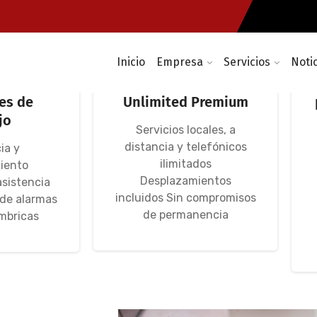
Inicio
Empresa
Servicios
Noti
máticas:
Contrato de servicios
rvidores,
informáticos IT
es de
Unlimited Premium
jo
Servicios locales, a
distancia y telefónicos
ia y
ilimitados
iento
Desplazamientos
asistencia
incluidos Sin compromisos
 de alarmas
de permanencia
mbricas