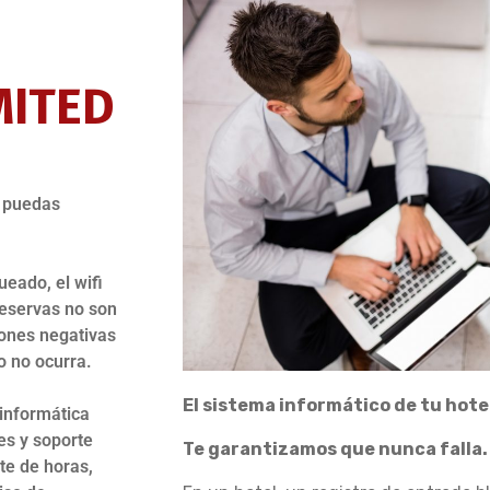
MITED
e puedas
ueado, el wifi
reservas no son
iones negativas
o no ocurra.
El sistema informático de tu hotel
 informática
es y soporte
Te garantizamos que nunca falla.
te de horas,