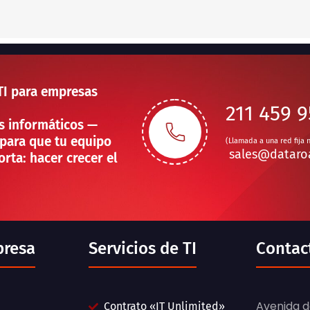
TI para empresas
211 459 
s informáticos —
para que tu equipo
(Llamada a una red fija 
sales@dataro
rta: hacer crecer el
presa
Servicios de TI
Contac
Avenida do
Contrato «IT Unlimited»