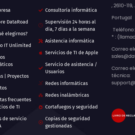
, 2610-119
presa
Consultoría informática
Portugal
bre DataRoad
Supervisión 24 horas al
día, 7 días a la semana
Teléfono:
ué elegirnos?
* : (llama
Asistencia informática
io IT Unlimited
Correo el
Servicios de TI de Apple
sales@da
ios
áticos
Servicio de asistencia /
Correo el
Usuarios
técnica:
as | Proyectos
support@
Redes informáticas
tos
Redes inalámbricas
tas frecuentes
cios de TI
Cortafuegos y seguridad
s de servicio
Copias de seguridad
A
gestionadas