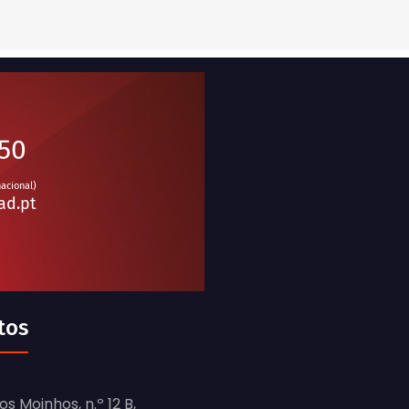
950
nacional)
ad.pt
tos
s Moinhos, n.º 12 B,