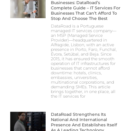
Businesses: DataRoad’s
Complete Guide – IT Services For
Businesses That Can’t Afford To
Stop And Choose The Best
DataRoad is a Portuguese
managed IT services company—
an MSP (Managed Service
Provider)—headquartered in
Alfragide, Lisbon, with an active
presence in Porto, Faro, Funchal,
Évora, Setúbal, and Beja. Since
2015, it has ensured the smooth
operation of IT infrastructures for
businesses that cannot afford
downtime: hotels, clinics,
embassies, universities,
multinational corporations, and
demanding SMEs. This article
brings together, in one place, all
the IT services for
DataRoad Strengthens Its
National And International
Presence And Establishes Itself
As A Leading Technology