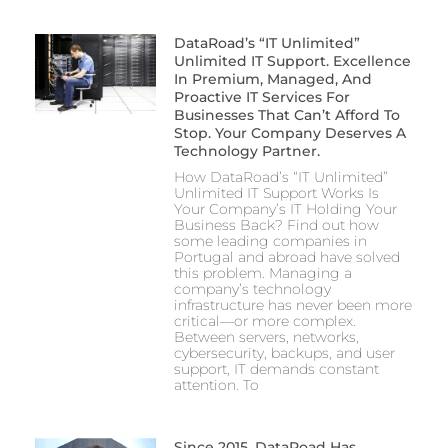
DataRoad’s “IT Unlimited”
Unlimited IT Support. Excellence
In Premium, Managed, And
Proactive IT Services For
Businesses That Can’t Afford To
Stop. Your Company Deserves A
Technology Partner.
How DataRoad’s “IT Unlimited”
Unlimited IT Support Works Is
Your Company’s IT Holding Your
Business Back? Find out how
some leading companies in
Portugal and abroad have solved
this problem. Managing a
company’s technology
infrastructure has never been more
critical—or more complex.
Between servers, networks,
cybersecurity, backups, and user
support, IT demands constant
attention. To
Since 2015, DataRoad Has