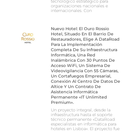
tecnológico estratégico para
organizaciones nacionales e
internacionales. Con
Nuevo Hotel: El Ouro Rossio
Hotel, Situado En El Barrio De
Restauradores, Elige A DataRoad
Para La Implementación
Completa De Su Infraestructura
Informática, Una Red
Inalámbrica Con 30 Puntos De
Acceso WiFi, Un Sistema De
Videovigilancia Con 55 Cámaras,
Un Cortafuegos Empresarial,
Conexión Al Centro De Datos De
Altice Y Un Contrato De
Asistencia Informática
Permanente «IT Unlimited
Premium».
Un proyecto integral, desde la
infraestructura hasta el soporte
técnico permanente «DataRoad:
especialistas en informática para
hoteles en Lisboa». El proyecto fue