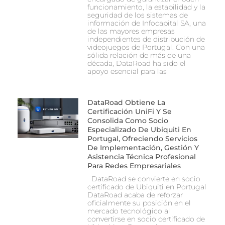
funcionamiento, la estabilidad y la
seguridad de los sistemas de
información de Infocapital SA, una
de las mayores empresas
independientes de distribución de
videojuegos de Portugal. Con una
sólida relación de más de una
década, DataRoad ha sido el
apoyo esencial para las
DataRoad Obtiene La
Certificación UniFi Y Se
Consolida Como Socio
Especializado De Ubiquiti En
Portugal, Ofreciendo Servicios
De Implementación, Gestión Y
Asistencia Técnica Profesional
Para Redes Empresariales
DataRoad se convierte en socio
certificado de Ubiquiti en Portugal
DataRoad acaba de reforzar
oficialmente su posición en el
mercado tecnológico al
convertirse en socio certificado de