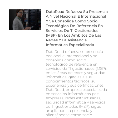
DataRoad Refuerza Su Presencia
A Nivel Nacional E Internacional
Y Se Consolida Como Socio
Tecnológico De Referencia En
Servicios De TI Gestionados
(MSP) En Los Ámbitos De Las
Redes Y La Asistencia
Informática Especializada
DataRoad refuerza su presencia
nacional e internacional y se
consolida como socio
tecnológico de referencia en
servicios de TI gestionados (MSP),
en las áreas de redes y seguridad
informática, gracias a sus
conocimientos técnicos, su
experiencia y sus certificaciones.
DataRoad, empresa especializada
en servicios informáticos para
empresas, redes estructuradas,
seguridad informática y servicios
de TI gestionados (MSP), sigue
ampliando su presencia y
afianzándose como socio