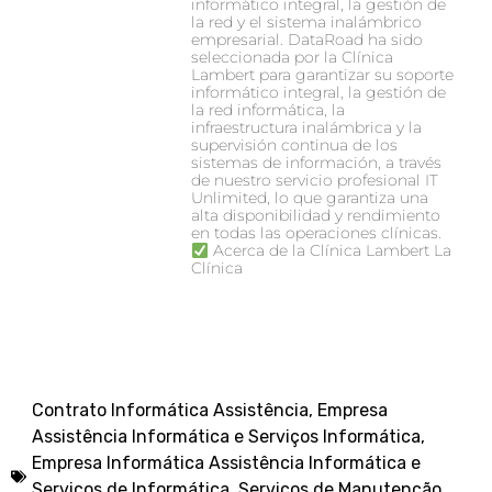
informático integral, la gestión de
la red y el sistema inalámbrico
empresarial. DataRoad ha sido
seleccionada por la Clínica
Lambert para garantizar su soporte
informático integral, la gestión de
la red informática, la
infraestructura inalámbrica y la
supervisión continua de los
sistemas de información, a través
de nuestro servicio profesional IT
Unlimited, lo que garantiza una
alta disponibilidad y rendimiento
en todas las operaciones clínicas.
Acerca de la Clínica Lambert La
Clínica
Contrato Informática Assistência
,
Empresa
Assistência Informática e Serviços Informática
,
Empresa Informática Assistência Informática e
Serviços de Informática
,
Serviços de Manutenção