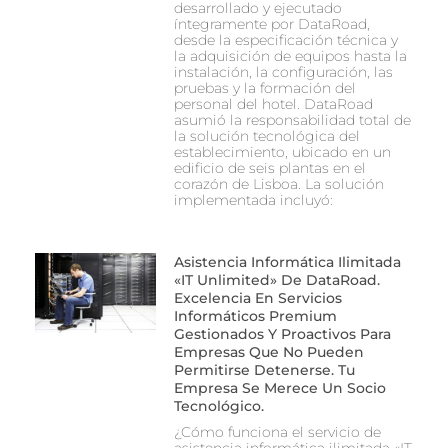
desarrollado y ejecutado
íntegramente por DataRoad,
desde la especificación técnica y
la adquisición de equipos hasta la
instalación, la configuración, las
pruebas y la formación del
personal del hotel. DataRoad
asumió la responsabilidad total de
la solución tecnológica del
establecimiento, ubicado en un
edificio de seis plantas en el
corazón de Lisboa. La solución
implementada incluyó:
Asistencia Informática Ilimitada
«IT Unlimited» De DataRoad.
Excelencia En Servicios
Informáticos Premium
Gestionados Y Proactivos Para
Empresas Que No Pueden
Permitirse Detenerse. Tu
Empresa Se Merece Un Socio
Tecnológico.
¿Cómo funciona el servicio de