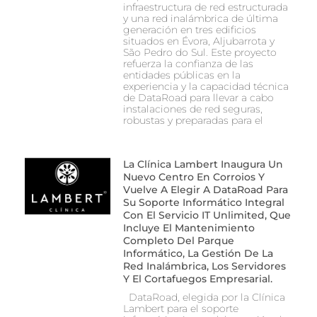
infraestructura de red estructurada
y una red inalámbrica de última
generación en tres edificios
situados en Évora, Aljubarrota y
São Pedro do Sul. Este proyecto
refuerza la confianza de las
entidades públicas en la
experiencia y la capacidad técnica
de DataRoad para llevar a cabo
instalaciones de red seguras,
robustas y preparadas para el
La Clínica Lambert Inaugura Un
Nuevo Centro En Corroios Y
Vuelve A Elegir A DataRoad Para
Su Soporte Informático Integral
Con El Servicio IT Unlimited, Que
Incluye El Mantenimiento
Completo Del Parque
Informático, La Gestión De La
Red Inalámbrica, Los Servidores
Y El Cortafuegos Empresarial.
DataRoad, elegida por la Clínica
Lambert para el soporte