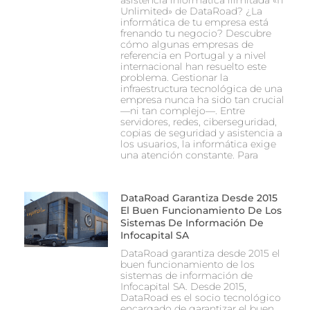
asistencia informática ilimitada «IT
Unlimited» de DataRoad? ¿La
informática de tu empresa está
frenando tu negocio? Descubre
cómo algunas empresas de
referencia en Portugal y a nivel
internacional han resuelto este
problema. Gestionar la
infraestructura tecnológica de una
empresa nunca ha sido tan crucial
—ni tan complejo—. Entre
servidores, redes, ciberseguridad,
copias de seguridad y asistencia a
los usuarios, la informática exige
una atención constante. Para
DataRoad Garantiza Desde 2015
El Buen Funcionamiento De Los
Sistemas De Información De
Infocapital SA
DataRoad garantiza desde 2015 el
buen funcionamiento de los
sistemas de información de
Infocapital SA. Desde 2015,
DataRoad es el socio tecnológico
encargado de garantizar el buen