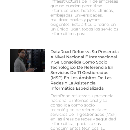
infraestructuras de TI de empresas
que no pueden permitirse
interrupciones: hoteles, clínicas,
embajadas, universidades,
multinacionales y pymes
exigentes. Este artículo reúne, en
un único lugar, todos los servicios
informáticos para
DataRoad Refuerza Su Presencia
A Nivel Nacional E Internacional
Y Se Consolida Como Socio
Tecnológico De Referencia En
Servicios De TI Gestionados
(MSP) En Los Ámbitos De Las
Redes Y La Asistencia
Informática Especializada
DataRoad refuerza su presencia
nacional e internacional y se
consolida como socio
tecnológico de referencia en
servicios de TI gestionados (MSP),
en las áreas de redes y seguridad
informática, gracias a sus
conocimientos técnicos, su