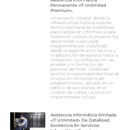
Permanente «IT Unlimited
Premium».
Un proyecto integral, desde la
infraestructura hasta el soporte
técnico permanente «DataRoad:
especialistas en informática para
hoteles en Lisboa». El proyecto fue
desarrollado y ejecutado
íntegramente por DataRoad,
desde la especificación técnica y
la adquisición de equipos hasta la
instalación, la configuración, las
pruebas y la formación del
personal del hotel. DataRoad
asumió la responsabilidad total de
la solución tecnológica del
establecimiento, ubicado en un
edificio de seis plantas en el
corazón de Lisboa. La solución
implementada incluyó:
Asistencia Informática Ilimitada
«IT Unlimited» De DataRoad.
Excelencia En Servicios