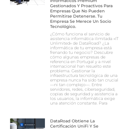
Informáticos Premium
Gestionados Y Proactivos Para
Empresas Que No Pueden
Permitirse Detenerse. Tu
Empresa Se Merece Un Socio
Tecnológico.
¿Cómo funciona el servicio de
asistencia informática ilimitada «IT
Unlimited» de DataRoad? ¿La
informática de tu empresa está
frenando tu negocio? Descubre
cómo algunas empresas de
referencia en Portugal y a nivel
internacional han resuelto este
problema. Gestionar la
infraestructura tecnológica de una
empresa nunca ha sido tan crucial
—ni tan complejo—. Entre
servidores, redes, ciberseguridad,
copias de seguridad y asistencia a
los usuarios, la informática exige
una atención constante. Para
DataRoad Obtiene La
Certificación UniFi Y Se