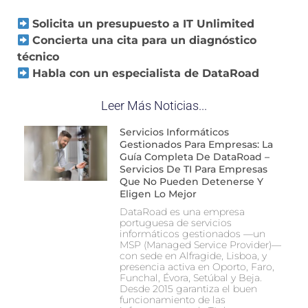
Solicita un presupuesto a IT Unlimited
Concierta una cita para un diagnóstico
técnico
Habla con un especialista de DataRoad
Leer Más Noticias...
Servicios Informáticos
Gestionados Para Empresas: La
Guía Completa De DataRoad –
Servicios De TI Para Empresas
Que No Pueden Detenerse Y
Eligen Lo Mejor
DataRoad es una empresa
portuguesa de servicios
informáticos gestionados —un
MSP (Managed Service Provider)—
con sede en Alfragide, Lisboa, y
presencia activa en Oporto, Faro,
Funchal, Évora, Setúbal y Beja.
Desde 2015 garantiza el buen
funcionamiento de las