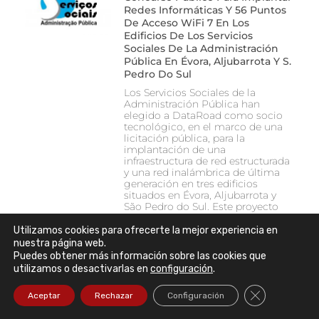
Redes Informáticas Y 56 Puntos
De Acceso WiFi 7 En Los
Edificios De Los Servicios
Sociales De La Administración
Pública En Évora, Aljubarrota Y S.
Pedro Do Sul
Los Servicios Sociales de la
Administración Pública han
elegido a DataRoad como socio
tecnológico, en el marco de una
licitación pública, para la
implantación de una
infraestructura de red estructurada
y una red inalámbrica de última
generación en tres edificios
situados en Évora, Aljubarrota y
São Pedro do Sul. Este proyecto
refuerza la confianza de las
entidades públicas en la
Utilizamos cookies para ofrecerte la mejor experiencia en
experiencia y la capacidad técnica
nuestra página web.
de DataRoad para llevar a cabo
Puedes obtener más información sobre las cookies que
instalaciones de red seguras,
utilizamos o desactivarlas en
configuración
.
robustas y preparadas para el
Cerrar el ban
Aceptar
Rechazar
Configuración
La Clínica Lambert Inaugura Un