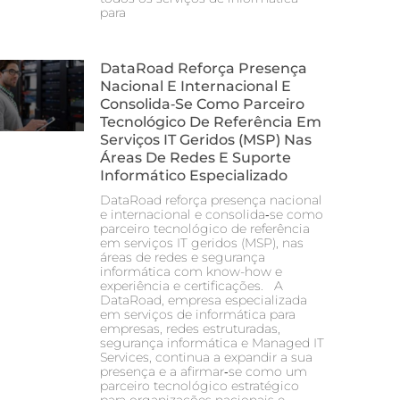
para
DataRoad Reforça Presença
Nacional E Internacional E
Consolida‑se Como Parceiro
Tecnológico De Referência Em
Serviços IT Geridos (MSP) Nas
Áreas De Redes E Suporte
Informático Especializado
DataRoad reforça presença nacional
e internacional e consolida‑se como
parceiro tecnológico de referência
em serviços IT geridos (MSP), nas
áreas de redes e segurança
informática com know-how e
experiência e certificações. A
DataRoad, empresa especializada
em serviços de informática para
empresas, redes estruturadas,
segurança informática e Managed IT
Services, continua a expandir a sua
presença e a afirmar‑se como um
parceiro tecnológico estratégico
para organizações nacionais e