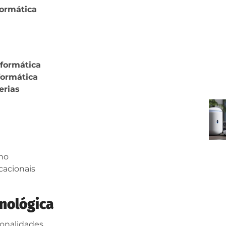
formática
nformática
formática
erias
ho
cacionais
cnológica
onalidades