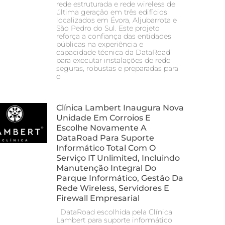
rede estruturada e rede wireless de
última geração em três edifícios
localizados em Évora, Aljubarrota e
São Pedro do Sul. Este projeto
reforça a confiança das entidades
públicas na experiência e
capacidade técnica da DataRoad
para executar instalações de rede
seguras, robustas e preparadas para
o
Clínica Lambert Inaugura Nova
Unidade Em Corroios E
Escolhe Novamente A
DataRoad Para Suporte
Informático Total Com O
Serviço IT Unlimited, Incluindo
Manutenção Integral Do
Parque Informático, Gestão Da
Rede Wireless, Servidores E
Firewall Empresarial
DataRoad escolhida pela Clínica
Lambert para suporte informático