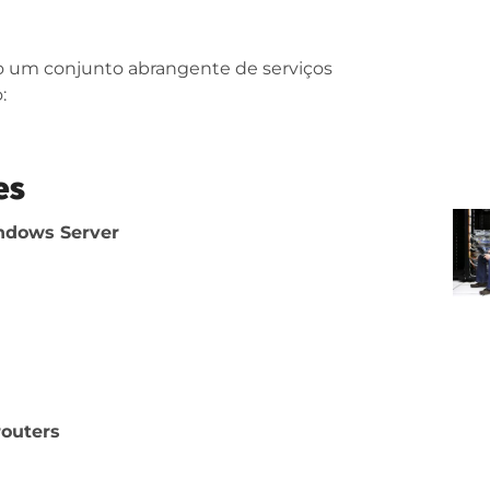
o um conjunto abrangente de serviços
:
es
ndows Server
routers