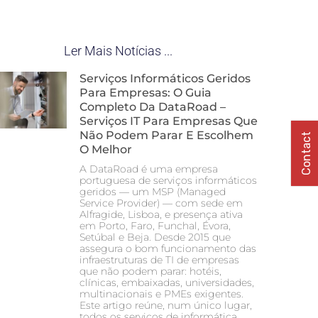
Ler Mais Notícias ...
Serviços Informáticos Geridos
Para Empresas: O Guia
Completo Da DataRoad –
Serviços IT Para Empresas Que
Não Podem Parar E Escolhem
Contact
O Melhor
A DataRoad é uma empresa
portuguesa de serviços informáticos
geridos — um MSP (Managed
Service Provider) — com sede em
Alfragide, Lisboa, e presença ativa
em Porto, Faro, Funchal, Évora,
Setúbal e Beja. Desde 2015 que
assegura o bom funcionamento das
infraestruturas de TI de empresas
que não podem parar: hotéis,
clínicas, embaixadas, universidades,
multinacionais e PMEs exigentes.
Este artigo reúne, num único lugar,
todos os serviços de informática