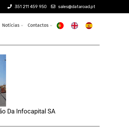
351 211 459 950
sales@dataroad.pt
Notícias
Contactos
 Da Infocapital SA