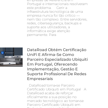
Portugal e internacionais resolveram
este problema. Gerir a
infraestrutura tecnológica de uma
empresa nunca foi tão crítico —
nem tão complexo. Entre servidores,
redes, cibersegurança, backups e
suporte aos utilizadores, a
informática exige atenção
permanente. Para
DataRoad Obtém Certificação
UniFi E Afirma-Se Como
Parceiro Especializado Ubiquiti
Em Portugal, Oferecendo
Implementação, Gestão E
Suporte Profissional De Redes
Empresariais
DataRoad torna‑se Parceiro
Certificado Ubiquiti em Portugal A
DataRoad acaba de reforçar
oficialmente a sua posição no
mercado tecnológico ao tornar‑se
Parceiro Certificado Ubiquiti em