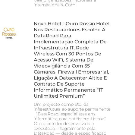
internacionais. Com
Novo Hotel – Ouro Rossio Hotel
Nos Restauradores Escolhe A
DataRoad Para
Implementação Completa De
Infraestrutura IT, Rede
Wireless Com 30 Pontos De
Acesso WiFi, Sistema De
Videovigilância Com 55
Câmaras, Firewall Empresarial,
Ligação A Datacenter Altice E
Contrato De Suporte
Informático Permanente “IT
Unlimited Premium”
Um projecto completo, da
infraestrutura ao suporte permanente
“DataRoad: especialistas em
informática para hotéis em Lisboa”
O projecto foi desenvolvido e
executado integralmente pela
DataRoad — desde a especificação