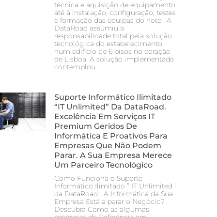
técnica e aquisição de equipamento
até à instalação, configuração, testes
e formação das equipas do hotel. A
DataRoad assumiu a
responsabilidade total pela solução
tecnológica do estabelecimento,
num edifício de 6 pisos no coração
de Lisboa. A solução implementada
contemplou:
Suporte Informático Ilimitado
“IT Unlimited” Da DataRoad.
Excelência Em Serviços IT
Premium Geridos De
Informática E Proativos Para
Empresas Que Não Podem
Parar. A Sua Empresa Merece
Um Parceiro Tecnológico
Como Funciona o Suporte
Informático Ilimitado ” IT Unlimited ”
da DataRoad A Informática da Sua
Empresa Está a parar o Negócio?
Descubra Como as algumas
empresas de Referência em