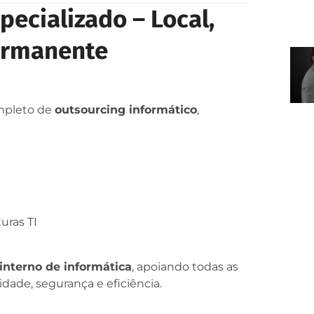
pecializado – Local,
Permanente
ompleto de
outsourcing informático
,
ras TI
nterno de informática
, apoiando todas as
dade, segurança e eficiência.