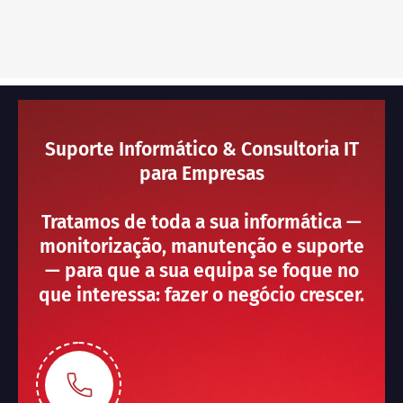
Suporte Informático & Consultoria IT
para Empresas
Tratamos de toda a sua informática —
monitorização, manutenção e suporte
— para que a sua equipa se foque no
que interessa: fazer o negócio crescer.