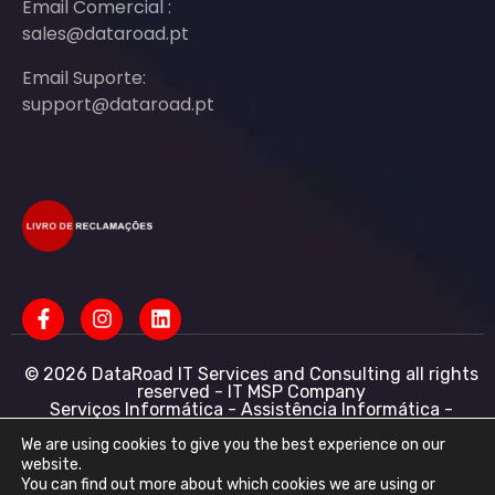
Email Comercial :
sales@dataroad.pt
Email Suporte:
support@dataroad.pt
© 2026 DataRoad IT Services and Consulting all rights
reserved - IT MSP Company
Serviços Informática - Assistência Informática -
Redes Informática Empresas - Suporte Informático
Empresarial
We are using cookies to give you the best experience on our
website.
DataRoad IT Services and Consulting LDA NIF:
You can find out more about which cookies we are using or