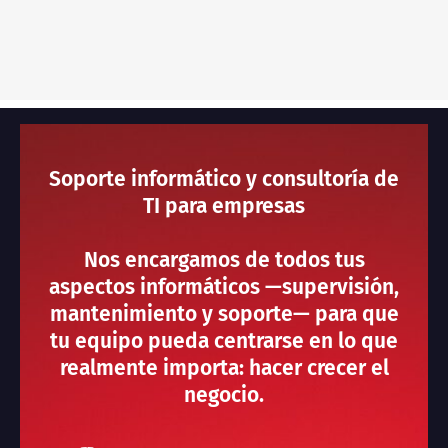
Soporte informático y consultoría de
TI para empresas
Nos encargamos de todos tus
aspectos informáticos —supervisión,
mantenimiento y soporte— para que
tu equipo pueda centrarse en lo que
realmente importa: hacer crecer el
negocio.