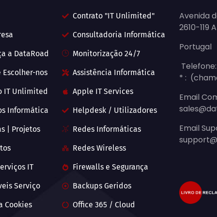
Avenida d
Contrato "IT Unlimited"
2610-119 
resa
Consultadoria Informática
Portugal
ça a DataRoad
Monitorização 24/7
Telefone:
 Escolher-nos
Assistência Informática
* : (cham
o IT Unlimited
Apple IT Services
Email Com
sales@da
os Informática
Helpdesk / Utilizadores
Email Sup
s | Projetos
Redes Informáticas
support@
tos
Redes Wireless
erviços IT
Firewalls e Segurança
veis Serviço
Backups Geridos
ca Cookies
Office 365 / Cloud