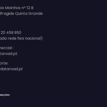
os Moinhos nº 12 B
Alfragide Quinta Grande
 211 459 950
ada rede fixa nacional)
ercial :
taroad.pt
orte:
dataroad.pt