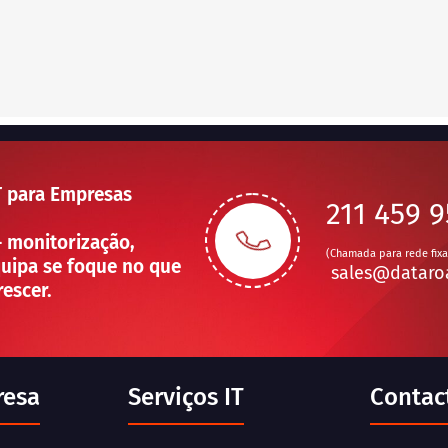
T para Empresas
211 459 
— monitorização,
(Chamada para rede fixa
uipa se foque no que
sales@dataro
rescer.
resa
Serviços IT
Contac