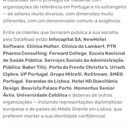
organizações de referência em Portugal e no estrangeiro
— de setores muito diversos, com dimensões muito
diferentes, com um denominador comum: a exigência.
Entre os clientes que tornaram pública a sua escolha
pela DataRoad estão
Infocapital SA
,
NewHotel
Software
,
Clínica Mulher
,
Clínica do Lambert
,
PTR
Pharma Consulting
,
Forward College
,
Escola Nacional
de Saúde Pública
,
Serviços Sociais da Administração
Pública
,
Baker Tilly
,
Porta da Frente Christie’s
,
Uriach
,
Ciphra
,
UP Portugal
,
Grupo Mitrelli
,
ReStream
,
SMEG
Portugal
,
Varandas de Lisboa
,
Hotel HD Duecitânia
Design
,
Boavista Palace Porto
,
Momentus Senior
Ávila
,
Universidade Católica
e dezenas de outras
organizações — incluindo representações diplomáticas
europeias e de países do Médio Oriente em Lisboa, que
preferem manter a sua identidade confidencial.