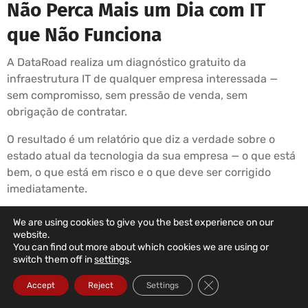
Não Perca Mais um Dia com IT
que Não Funciona
A DataRoad realiza um diagnóstico gratuito da
infraestrutura IT de qualquer empresa interessada —
sem compromisso, sem pressão de venda, sem
obrigação de contratar.
O resultado é um relatório que diz a verdade sobre o
estado atual da tecnologia da sua empresa — o que está
bem, o que está em risco e o que deve ser corrigido
imediatamente.
Se depois de ler o relatório decidir não contratar a
We are using cookies to give you the best experience on our
DataRoad, o relatório é seu. Se decidir contratar, começa
website.
You can find out more about which cookies we are using or
na semana seguinte.
switch them off in
settings
.
É simples assim.
Close GDPR Cookie Ba
Accept
Reject
Settings
☎ 211 459 950 (Chamada para rede fixa nacional)
✉