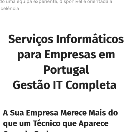
do uma equipa experiente, disponível e orientada à
xcelência
Serviços Informáticos
para Empresas em
Portugal
Gestão IT Completa
A Sua Empresa Merece Mais do
que um Técnico que Aparece