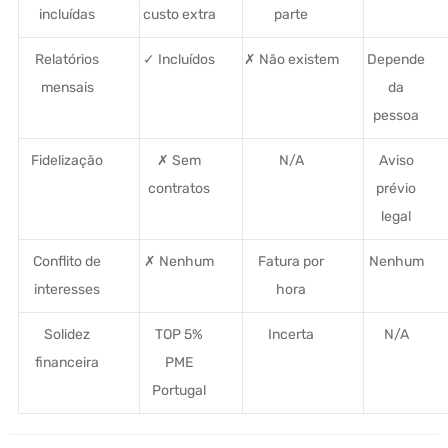
incluídas
custo extra
parte
Relatórios
✓ Incluídos
✗ Não existem
Depende
mensais
da
pessoa
Fidelização
✗ Sem
N/A
Aviso
contratos
prévio
legal
Conflito de
✗ Nenhum
Fatura por
Nenhum
interesses
hora
Solidez
TOP 5%
Incerta
N/A
financeira
PME
Portugal