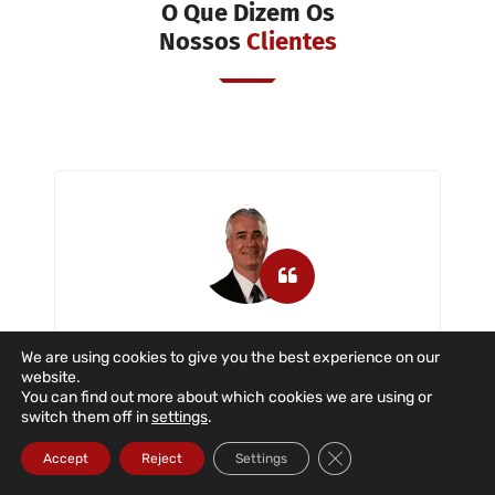
O Que Dizem Os
Nossos
Clientes
A Dataroad é uma empresa que nos
We are using cookies to give you the best experience on our
tem suportado a nível informático com
website.
You can find out more about which cookies we are using or
toda a dedicação e empenho nas
switch them off in
settings
.
situações reportadas. A empresa presta
suporte informático aos utilizadores,
Close GDPR Cookie Ba
Accept
Reject
Settings
servidores e a todas as áreas