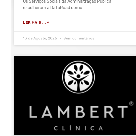
Os Serviços Sociais da Administração Pública
escolheram a DataRoad como
LER MAIS ... »
13 de Agosto, 2025
Sem comentários