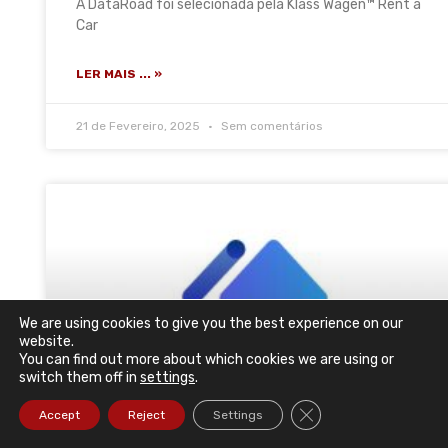
A DataRoad foi selecionada pela Klass Wagen™ Rent a
Car
LER MAIS ... »
21 de Fevereiro, 2025
Sem comentários
We are using cookies to give you the best experience on our
website.
You can find out more about which cookies we are using or
switch them off in
settings
.
Close GDPR Cookie Ba
Accept
Reject
Settings