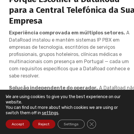
para a Central Telefónica da Su
Empresa
Experiência comprovada em múltiplos setores.
A
DataRoad instalou e mantém sistemas IP PBX em
empresas de tecnologia, escritórios de serviços
profissionais, grupos hoteleiros, clínicas médicas e
multinacionais com presença em Portugal — cada um
com requisitos específicos que a DataRoad conhece e
sabe resolver.
Solução independente do operador.
A DataRoad nã
está amarrada a nenhum operador de telecomunicaçõe
We are using cookies to give you the best experience on our
— escolhemos o provedor VoIP que oferece as melhores
website.
You can find out more about which cookies we are using or
condições para o perfil de utilização de cada cliente, e
switch them off in
settings
.
podemos migrar de operador sem substituir a central.
Close GDPR Cookie Ba
Accept
Reject
Settings
Integração total com a infraestrutura IT