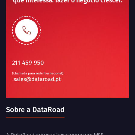
que interessa: fazer o negócio crescer.
211 459 950
(Chamada para rede fixa nacional)
sales@dataroad.pt
Sobre a DataRoad
A DataRoad apresenta-se como um MSP