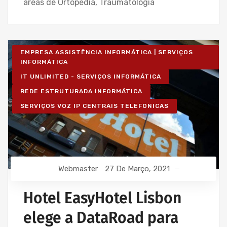
áreas de Ortopedia, Traumatologia
EMPRESA ASSISTÊNCIA INFORMÁTICA | SERVIÇOS
INFORMÁTICA
IT UNLIMITED - SERVIÇOS INFORMÁTICA
REDE ESTRUTURADA INFORMÁTICA
SERVIÇOS VOZ IP CENTRAIS TELEFONICAS
Webmaster
27 De Março, 2021
Hotel EasyHotel Lisbon
elege a DataRoad para