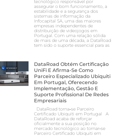
tecnológico responsável por
assegurar o bom funcionamento, a
estabilidade e a segurança dos
sistemas de informação da
Infocapital SA, uma das maiores
empresas independentes de
distribuição de videojogos em
Portugal. Com uma relação sólida
de mais de uma década, a DataRoad
tem sido o suporte essencial para as
DataRoad Obtém Certificação
UniFi E Afirma-Se Como
Parceiro Especializado Ubiquiti
Em Portugal, Oferecendo
Implementação, Gestão E
Suporte Profissional De Redes
Empresariais
DataRoad torna‑se Parceiro
Certificado Ubiquiti em Portugal A
DataRoad acaba de reforçar
oficialmente a sua posição no
mercado tecnológico ao tornar‑se
Parceiro Certificado Ubiquiti em