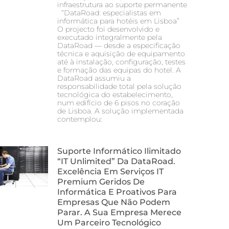
infraestrutura ao suporte permanente
“DataRoad: especialistas em
informática para hotéis em Lisboa”
O projecto foi desenvolvido e
executado integralmente pela
DataRoad — desde a especificação
técnica e aquisição de equipamento
até à instalação, configuração, testes
e formação das equipas do hotel. A
DataRoad assumiu a
responsabilidade total pela solução
tecnológica do estabelecimento,
num edifício de 6 pisos no coração
de Lisboa. A solução implementada
contemplou:
Suporte Informático Ilimitado
“IT Unlimited” Da DataRoad.
Excelência Em Serviços IT
Premium Geridos De
Informática E Proativos Para
Empresas Que Não Podem
Parar. A Sua Empresa Merece
Um Parceiro Tecnológico