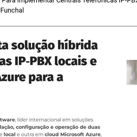
Para Implementar Centrais Telefónicas IP‑PB
E Funchal
a solução híbrida
as IP‑PBX locais e
Azure para a
ftware
, líder internacional em soluções
alação, configuração e operação de duas
te
local
e outra em
cloud Microsoft Azure
,