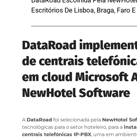
DataRoad Escolhida Pela NewHotel 
Escritórios De Lisboa, Braga, Faro 
DataRoad implement
de centrais telefónic
em cloud Microsoft 
NewHotel Software
A
DataRoad
foi selecionada pela
NewHotel So
tecnológicas para o setor hoteleiro, para a
inst
centrais telefónicas IP‑PBX
, uma em ambien