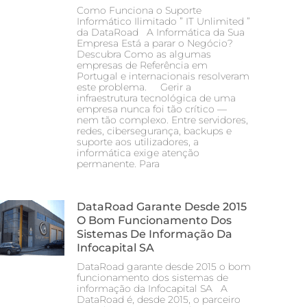
Como Funciona o Suporte
Informático Ilimitado ” IT Unlimited ”
da DataRoad A Informática da Sua
Empresa Está a parar o Negócio?
Descubra Como as algumas
empresas de Referência em
Portugal e internacionais resolveram
este problema. Gerir a
infraestrutura tecnológica de uma
empresa nunca foi tão crítico —
nem tão complexo. Entre servidores,
redes, cibersegurança, backups e
suporte aos utilizadores, a
informática exige atenção
permanente. Para
DataRoad Garante Desde 2015
O Bom Funcionamento Dos
Sistemas De Informação Da
Infocapital SA
DataRoad garante desde 2015 o bom
funcionamento dos sistemas de
informação da Infocapital SA A
DataRoad é, desde 2015, o parceiro