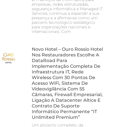
empresas, redes estruturadas,
segurança informática e Managed IT
Services, continua a expandir a sua
presença e a afirmar‑se como um
parceiro tecnológico estratégico
para organizações nacionais e
internacionais. Com
Novo Hotel – Ouro Rossio Hotel
Nos Restauradores Escolhe A
DataRoad Para
Implementação Completa De
Infraestrutura IT, Rede
Wireless Com 30 Pontos De
Acesso WiFi, Sistema De
Videovigilância Com 55
Câmaras, Firewall Empresarial,
Ligação A Datacenter Altice E
Contrato De Suporte
Informático Permanente “IT
Unlimited Premium”
Um projecto completo, da