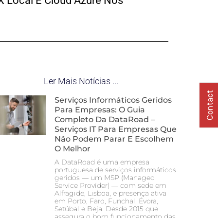
X Local E Cloud Azure Nos
Ler Mais Notícias ...
Contact
Serviços Informáticos Geridos
Para Empresas: O Guia
Completo Da DataRoad –
Serviços IT Para Empresas Que
Não Podem Parar E Escolhem
O Melhor
A DataRoad é uma empresa
portuguesa de serviços informáticos
geridos — um MSP (Managed
Service Provider) — com sede em
Alfragide, Lisboa, e presença ativa
em Porto, Faro, Funchal, Évora,
Setúbal e Beja. Desde 2015 que
assegura o bom funcionamento das