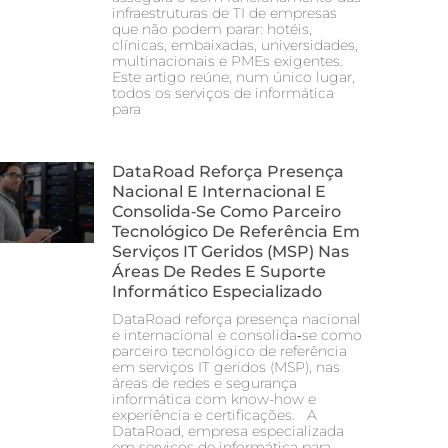
infraestruturas de TI de empresas
que não podem parar: hotéis,
clínicas, embaixadas, universidades,
multinacionais e PMEs exigentes.
Este artigo reúne, num único lugar,
todos os serviços de informática
para
DataRoad Reforça Presença
Nacional E Internacional E
Consolida‑se Como Parceiro
Tecnológico De Referência Em
Serviços IT Geridos (MSP) Nas
Áreas De Redes E Suporte
Informático Especializado
DataRoad reforça presença nacional
e internacional e consolida‑se como
parceiro tecnológico de referência
em serviços IT geridos (MSP), nas
áreas de redes e segurança
informática com know-how e
experiência e certificações. A
DataRoad, empresa especializada
em serviços de informática para