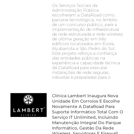
Os Serviços Sociais da
Administração Pública
escolheram a DataRoad como
parceira tecnológica, no âmbito
de um concurso público, para a
implementação de infraestrutura
de rede estruturada e rede wireless
de última geração em três
edifícios localizados em Évora,
Aljubarrota e São Pedro do Sul.
Este projeto reforça a confiança
das entidades públicas na
experiência e capacidade técnica
da DataRoad para executar
instalações de rede seguras,
robustas e preparadas para o
Clínica Lambert Inaugura Nova
Unidade Em Corroios E Escolhe
Novamente A DataRoad Para
Suporte Informático Total Com O
Serviço IT Unlimited, Incluindo
Manutenção Integral Do Parque
Informático, Gestão Da Rede
Wireless, Servidores E Firewall