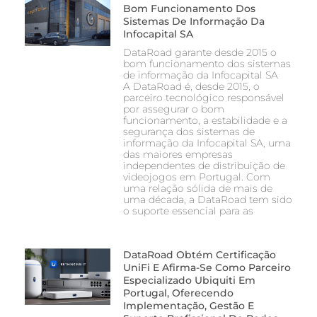
Bom Funcionamento Dos
Sistemas De Informação Da
Infocapital SA
DataRoad garante desde 2015 o
bom funcionamento dos sistemas
de informação da Infocapital SA
A DataRoad é, desde 2015, o
parceiro tecnológico responsável
por assegurar o bom
funcionamento, a estabilidade e a
segurança dos sistemas de
informação da Infocapital SA, uma
das maiores empresas
independentes de distribuição de
videojogos em Portugal. Com
uma relação sólida de mais de
uma década, a DataRoad tem sido
o suporte essencial para as
DataRoad Obtém Certificação
UniFi E Afirma-Se Como Parceiro
Especializado Ubiquiti Em
Portugal, Oferecendo
Implementação, Gestão E