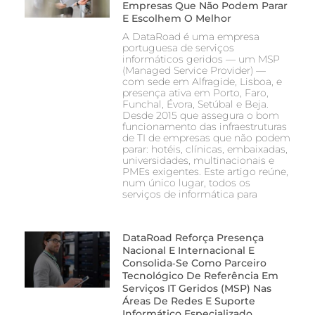
Empresas Que Não Podem Parar
E Escolhem O Melhor
A DataRoad é uma empresa
portuguesa de serviços
informáticos geridos — um MSP
(Managed Service Provider) —
com sede em Alfragide, Lisboa, e
presença ativa em Porto, Faro,
Funchal, Évora, Setúbal e Beja.
Desde 2015 que assegura o bom
funcionamento das infraestruturas
de TI de empresas que não podem
parar: hotéis, clínicas, embaixadas,
universidades, multinacionais e
PMEs exigentes. Este artigo reúne,
num único lugar, todos os
serviços de informática para
DataRoad Reforça Presença
Nacional E Internacional E
Consolida‑se Como Parceiro
Tecnológico De Referência Em
Serviços IT Geridos (MSP) Nas
Áreas De Redes E Suporte
Informático Especializado