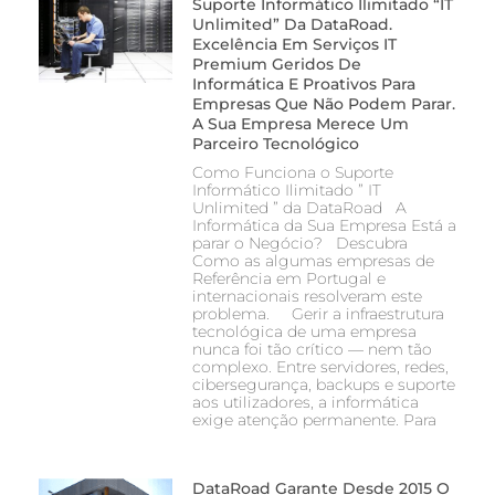
Suporte Informático Ilimitado “IT
Unlimited” Da DataRoad.
Excelência Em Serviços IT
Premium Geridos De
Informática E Proativos Para
Empresas Que Não Podem Parar.
A Sua Empresa Merece Um
Parceiro Tecnológico
Como Funciona o Suporte
Informático Ilimitado ” IT
Unlimited ” da DataRoad A
Informática da Sua Empresa Está a
parar o Negócio? Descubra
Como as algumas empresas de
Referência em Portugal e
internacionais resolveram este
problema. Gerir a infraestrutura
tecnológica de uma empresa
nunca foi tão crítico — nem tão
complexo. Entre servidores, redes,
cibersegurança, backups e suporte
aos utilizadores, a informática
exige atenção permanente. Para
DataRoad Garante Desde 2015 O